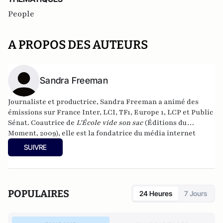
People
A PROPOS DES AUTEURS
Sandra Freeman
Journaliste et productrice, Sandra Freeman a animé des
émissions sur France Inter, LCI, TF1, Europe 1, LCP et Public
Sénat. Coautrice de
L'École vide son sac
(Éditions du
Moment, 2009), elle est la fondatrice du média internet
MatriochK.
SUIVRE
POPULAIRES
24 Heures
7 Jours