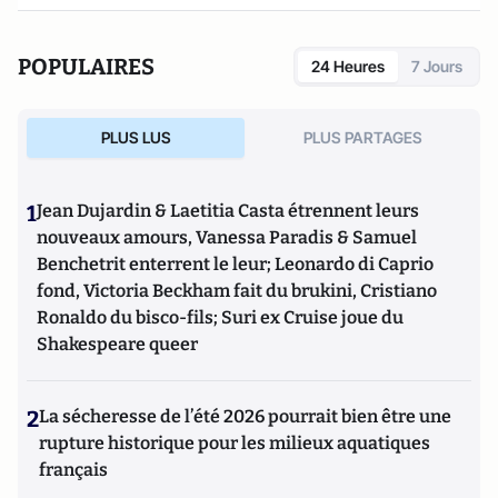
Quentin contribue aussi à l’émergence du tourisme de luxe
en Europe, il est membre de
Traveller Made
.
POPULAIRES
24 Heures
7 Jours
PLUS LUS
PLUS PARTAGES
1
Jean Dujardin & Laetitia Casta étrennent leurs
nouveaux amours, Vanessa Paradis & Samuel
Benchetrit enterrent le leur; Leonardo di Caprio
fond, Victoria Beckham fait du brukini, Cristiano
Ronaldo du bisco-fils; Suri ex Cruise joue du
Shakespeare queer
2
La sécheresse de l’été 2026 pourrait bien être une
rupture historique pour les milieux aquatiques
français