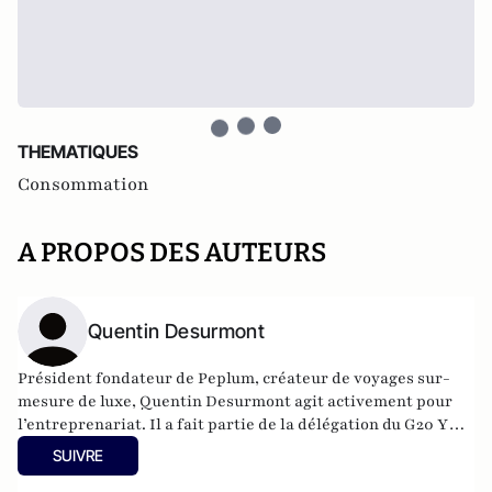
THEMATIQUES
Consommation
A PROPOS DES AUTEURS
Quentin Desurmont
Président fondateur de
Peplum
, créateur de voyages sur-
mesure de luxe, Quentin Desurmont agit activement pour
l’entreprenariat. Il a fait partie de la délégation du G20 YES
à Moscou en 2013 et à Mexico en 2012, est membre de
SUIVRE
Croissance + et des Entrepreneurs et Dirigeants Chrétiens.