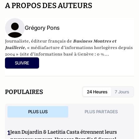
A PROPOS DES AUTEURS
Grégory Pons
Journaliste, éditeur français de
Business Montres et
Joaillerie
, « médiafacture d’informations horlogères depuis
2004 » (site d’informations basé à Genève : 0 %
publicité-100 % liberté), spécialiste du marketing horloger
SUIVRE
et de l’analyse des marchés de la montre.
POPULAIRES
24 Heures
7 Jours
PLUS LUS
PLUS PARTAGES
1
Jean Dujardin & Laetitia Casta étrennent leurs