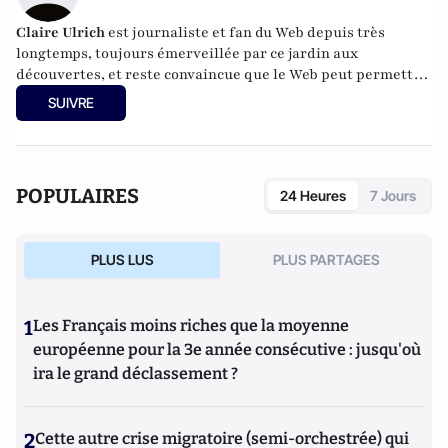
Claire Ulrich
est journaliste et fan du Web depuis très
longtemps, toujours émerveillée par ce jardin aux
découvertes, et reste convaincue que le Web peut permettre
quelque chose de pas si mal : que les humains
SUIVRE
communiquent directement entre eux et partagent la chose
humaine pour s'apercevoir qu'ils ne sont pas si différents et
qu'il y a donc un moyen de s'entendre.
POPULAIRES
24 Heures
7 Jours
PLUS LUS
PLUS PARTAGES
1
Les Français moins riches que la moyenne
européenne pour la 3e année consécutive : jusqu'où
ira le grand déclassement ?
2
Cette autre crise migratoire (semi-orchestrée) qui