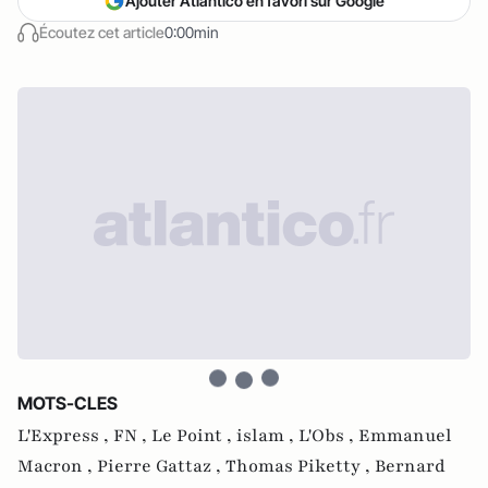
Ajouter Atlantico en favori sur Google
Écoutez cet article
0:00min
MOTS-CLES
L'Express ,
FN ,
Le Point ,
islam ,
L'Obs ,
Emmanuel
Macron ,
Pierre Gattaz ,
Thomas Piketty ,
Bernard