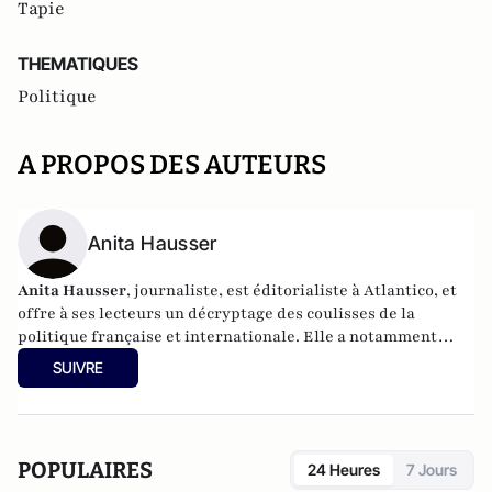
Tapie
THEMATIQUES
Politique
A PROPOS DES AUTEURS
Anita Hausser
Anita Hausser
, journaliste, est éditorialiste à Atlantico, et
offre à ses lecteurs un décryptage des coulisses de la
politique française et internationale. Elle a notamment
publié
Sarkozy, itinéraire d'une ambition
(Editions
SUIVRE
l'Archipel, 2003). Elle a également réalisé les documentaires
Femme députée, un homme comme les autres ?
(2014) et
Bruno Le Maire, l'Affranchi
(2015).
POPULAIRES
24 Heures
7 Jours