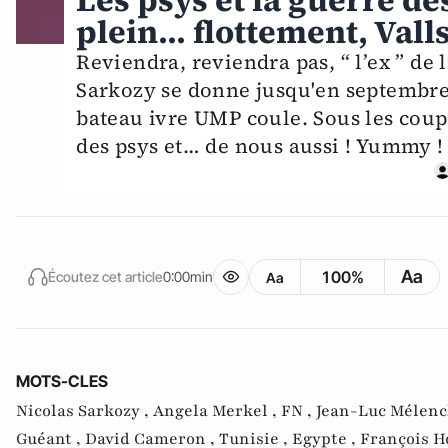
Les psys et la guerre de
plein... flottement, Valls
Reviendra, reviendra pas, “ l’ex ” de l
Sarkozy se donne jusqu'en septembre p
bateau ivre UMP coule. Sous les coups 
des psys et… de nous aussi ! Yummy !
Aa
100%
Écoutez cet article
0:00min
Aa
MOTS-CLES
Nicolas Sarkozy ,
Angela Merkel ,
FN ,
Jean-Luc Mélenc
Guéant ,
David Cameron ,
Tunisie ,
Egypte ,
François H