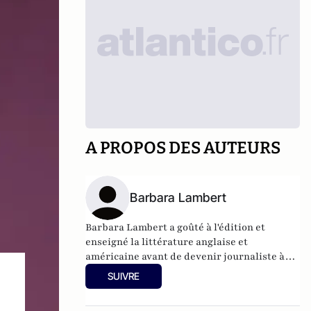
A PROPOS DES AUTEURS
Barbara Lambert
Barbara Lambert a goûté à l'édition et
enseigné la littérature anglaise et
américaine avant de devenir journaliste à
"Livres Hebdo". Elle est aujourd'hui
SUIVRE
responsable des rubriques société/idées
d'Atlantico.fr.