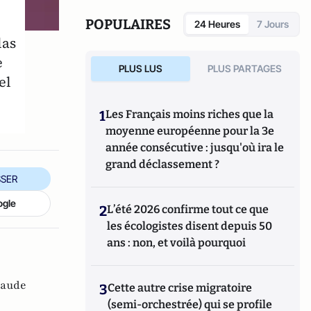
POPULAIRES
24 Heures
7 Jours
las
e
PLUS LUS
PLUS PARTAGES
el
1
Les Français moins riches que la
moyenne européenne pour la 3e
année consécutive : jusqu'où ira le
grand déclassement ?
SER
ogle
2
L’été 2026 confirme tout ce que
les écologistes disent depuis 50
ans : non, et voilà pourquoi
laude
3
Cette autre crise migratoire
(semi-orchestrée) qui se profile