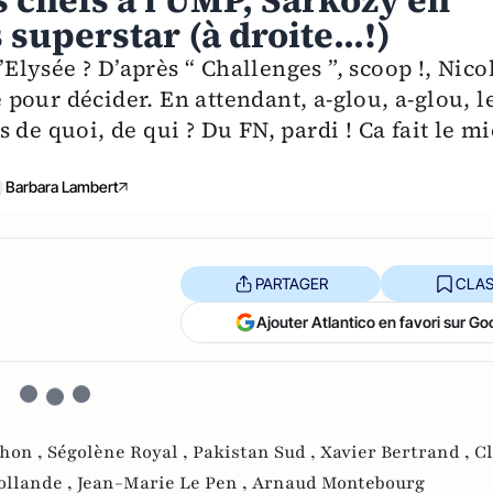
s chefs à l'UMP, Sarkozy en
 superstar (à droite...!)
’Elysée ? D’après “ Challenges ”, scoop !, Nico
our décider. En attendant, a-glou, a-glou, l
de quoi, de qui ? Du FN, pardi ! Ca fait le mi
Barbara Lambert
PARTAGER
CLAS
Ajouter Atlantico en favori sur Go
hon ,
Ségolène Royal ,
Pakistan Sud ,
Xavier Bertrand ,
C
ollande ,
Jean-Marie Le Pen ,
Arnaud Montebourg