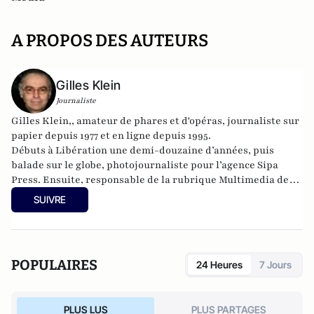
A PROPOS DES AUTEURS
Gilles Klein
Journaliste
Gilles Klein,, amateur de phares et d'opéras, journaliste sur
papier depuis 1977 et en ligne depuis 1995.
Débuts à Libération une demi-douzaine d’années, puis
balade sur le globe, photojournaliste pour l’agence Sipa
Press. Ensuite, responsable de la rubrique Multimedia de
ELLE, avant d’écrire sur les médias à Arrêt sur Images et de
SUIVRE
collaborer avec Atlantico. Par ailleurs fut blogueur, avec Le
Phare à partir de 2005 sur le site du Monde qui a fermé sa
plateforme de blogs. Revue de presse quotidienne sur
Twitter depuis 2007.
POPULAIRES
24 Heures
7 Jours
PLUS LUS
PLUS PARTAGES