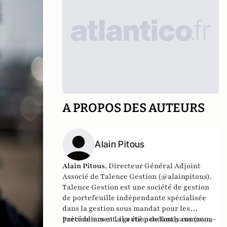
A PROPOS DES AUTEURS
Alain Pitous
Alain Pitous
, Directeur Général Adjoint
Associé de
Talence Gestion
(@alainpitous).
Talence Gestion
est une société de gestion
de portefeuille indépendante spécialisée
dans la gestion sous mandat pour les
particuliers et la gestion de fonds commun
Précédemment, il a été pendant 5 ans (2009-