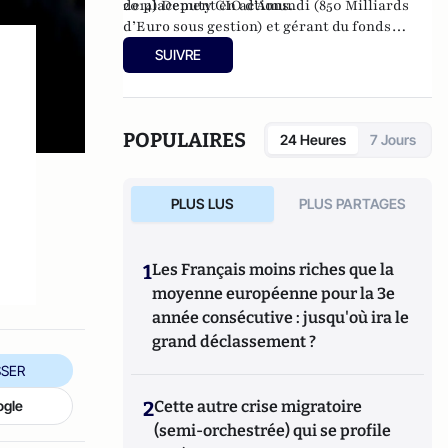
de placement en actions.
2014) Deputy CIO d’Amundi (850 Milliards
d’Euro sous gestion) et gérant du fonds
Amundi Patrimoine de 2012 à juillet 2014.
SUIVRE
POPULAIRES
24 Heures
7 Jours
PLUS LUS
PLUS PARTAGES
1
Les Français moins riches que la
moyenne européenne pour la 3e
année consécutive : jusqu'où ira le
grand déclassement ?
SER
ogle
2
Cette autre crise migratoire
(semi-orchestrée) qui se profile