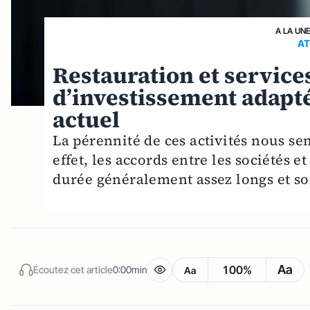
A LA UN
AT
Restauration et services
d’investissement adapt
actuel
La pérennité de ces activités nous se
effet, les accords entre les sociétés et
durée généralement assez longs et so
Aa
100%
Écoutez cet article
0:00min
Aa