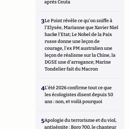
après Ceuta
3
Le Point révèle ce qu'on sniffe à
l'Elysée, Marianne que Xavier Niel
hacke l'Etat; Le Nobel de la Paix
russe donne une leçon de
courage, l'ex PM australien une
leçon de réalisme sur la Chine, la
DGSE une d'arrogance; Marine
Tondelier fait du Macron
4
L’été 2026 confirme tout ce que
les écologistes disent depuis 50
ans : non, et voilà pourquoi
5
Apologie du terrorisme et du viol,
antisémite : Boro 700, le chanteur