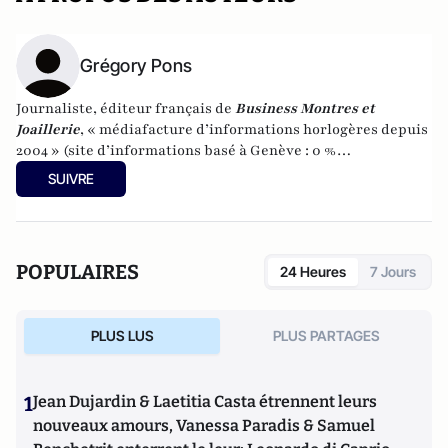
Grégory Pons
Journaliste, éditeur français de
Business Montres et
Joaillerie
, « médiafacture d’informations horlogères depuis
2004 » (site d’informations basé à Genève : 0 %
publicité-100 % liberté), spécialiste du marketing horloger
SUIVRE
et de l’analyse des marchés de la montre.
POPULAIRES
24 Heures
7 Jours
PLUS LUS
PLUS PARTAGES
1
Jean Dujardin & Laetitia Casta étrennent leurs
nouveaux amours, Vanessa Paradis & Samuel