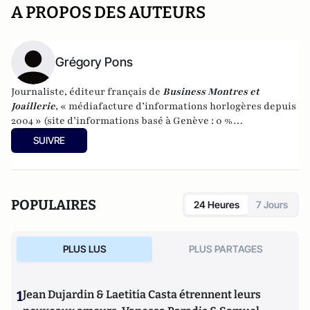
A PROPOS DES AUTEURS
Grégory Pons
Journaliste, éditeur français de
Business Montres et
Joaillerie
, « médiafacture d’informations horlogères depuis
2004 » (site d’informations basé à Genève : 0 %
publicité-100 % liberté), spécialiste du marketing horloger
SUIVRE
et de l’analyse des marchés de la montre.
POPULAIRES
24 Heures
7 Jours
PLUS LUS
PLUS PARTAGES
1
Jean Dujardin & Laetitia Casta étrennent leurs