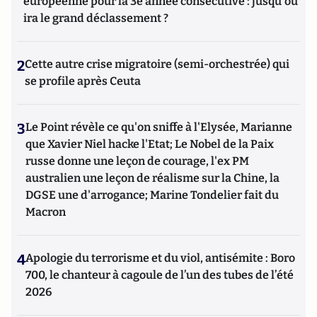
européenne pour la 3e année consécutive : jusqu'où
ira le grand déclassement ?
2
Cette autre crise migratoire (semi-orchestrée) qui
se profile après Ceuta
3
Le Point révèle ce qu'on sniffe à l'Elysée, Marianne
que Xavier Niel hacke l'Etat; Le Nobel de la Paix
russe donne une leçon de courage, l'ex PM
australien une leçon de réalisme sur la Chine, la
DGSE une d'arrogance; Marine Tondelier fait du
Macron
4
Apologie du terrorisme et du viol, antisémite : Boro
700, le chanteur à cagoule de l’un des tubes de l’été
2026