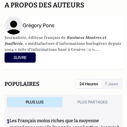
A PROPOS DES AUTEURS
Grégory Pons
Journaliste, éditeur français de
Business Montres et
Joaillerie
, « médiafacture d’informations horlogères depuis
2004 » (site d’informations basé à Genève : 0 %
publicité-100 % liberté), spécialiste du marketing horloger
SUIVRE
et de l’analyse des marchés de la montre.
POPULAIRES
24 Heures
7 Jours
PLUS LUS
PLUS PARTAGES
1
Les Français moins riches que la moyenne