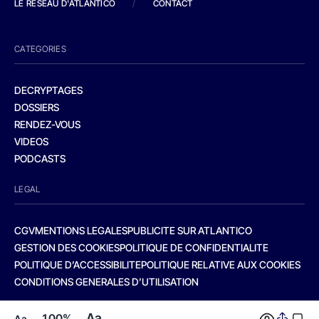
LE RESEAU D'ATLANTICO
/
CONTACT
CATEGORIES
DECRYPTAGES
DOSSIERS
RENDEZ-VOUS
VIDEOS
PODCASTS
LEGAL
CGV
MENTIONS LEGALES
PUBLICITE SUR ATLANTICO
GESTION DES COOKIES
POLITIQUE DE CONFIDENTIALITE
POLITIQUE D’ACCESSIBILITE
POLITIQUE RELATIVE AUX COOKIES
CONDITIONS GENERALES D’UTILISATION
Aa
100%
Aa