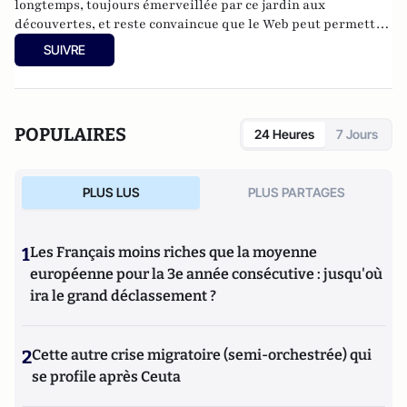
longtemps, toujours émerveillée par ce jardin aux
découvertes, et reste convaincue que le Web peut permettre
quelque chose de pas si mal : que les humains
SUIVRE
communiquent directement entre eux et partagent la chose
humaine pour s'apercevoir qu'ils ne sont pas si différents et
qu'il y a donc un moyen de s'entendre.
POPULAIRES
24 Heures
7 Jours
PLUS LUS
PLUS PARTAGES
1
Les Français moins riches que la moyenne
européenne pour la 3e année consécutive : jusqu'où
ira le grand déclassement ?
2
Cette autre crise migratoire (semi-orchestrée) qui
se profile après Ceuta