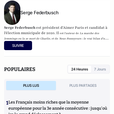
Serge Federbusch
Serge Federbusch
est président d'Aimer Paris et candidat à
l'élection municipale de 2020. Il
est l'auteur de
La marche des
lemmings ou la 2e mort de Charlie
, et de
Nous-Fossoyeurs : le vrai bilan d'un
fatal quinquennat
, chez Plon.
SUIVRE
POPULAIRES
24 Heures
7 Jours
PLUS LUS
PLUS PARTAGES
1
Les Français moins riches que la moyenne
européenne pour la 3e année consécutive : jusqu'où