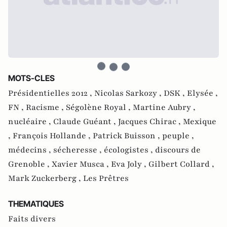
MOTS-CLES
Présidentielles 2012 ,
Nicolas Sarkozy ,
DSK ,
Elysée ,
FN ,
Racisme ,
Ségolène Royal ,
Martine Aubry ,
nucléaire ,
Claude Guéant ,
Jacques Chirac ,
Mexique
,
François Hollande ,
Patrick Buisson ,
peuple ,
médecins ,
sécheresse ,
écologistes ,
discours de
Grenoble ,
Xavier Musca ,
Eva Joly ,
Gilbert Collard ,
Mark Zuckerberg ,
Les Prêtres
THEMATIQUES
Faits divers