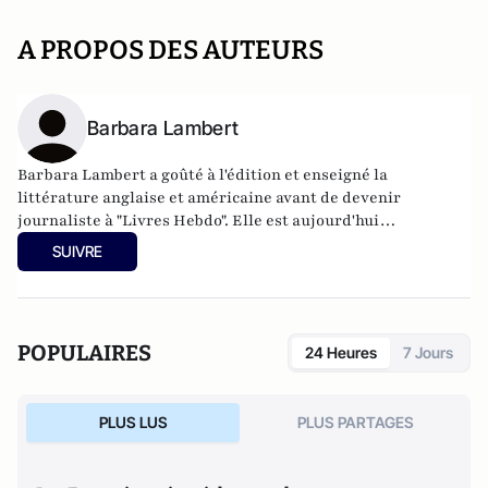
A PROPOS DES AUTEURS
Barbara Lambert
Barbara Lambert a goûté à l'édition et enseigné la
littérature anglaise et américaine avant de devenir
journaliste à "Livres Hebdo". Elle est aujourd'hui
responsable des rubriques société/idées d'Atlantico.fr.
SUIVRE
POPULAIRES
24 Heures
7 Jours
PLUS LUS
PLUS PARTAGES