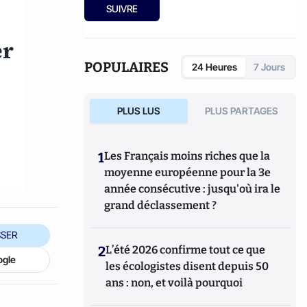
Ensuite, responsable de la rubrique
SUIVRE
Multimedia de ELLE, avant d’écrire sur les
médias à Arrêt sur Images et de collaborer
er
avec Atlantico. Par ailleurs fut blogueur,
avec Le Phare à partir de 2005 sur le site du
POPULAIRES
24 Heures
7 Jours
Monde qui a fermé sa plateforme de blogs.
Revue de presse quotidienne sur Twitter
depuis 2007.
PLUS LUS
PLUS PARTAGES
1
Les Français moins riches que la
moyenne européenne pour la 3e
année consécutive : jusqu'où ira le
grand déclassement ?
SER
2
L’été 2026 confirme tout ce que
ogle
les écologistes disent depuis 50
ans : non, et voilà pourquoi