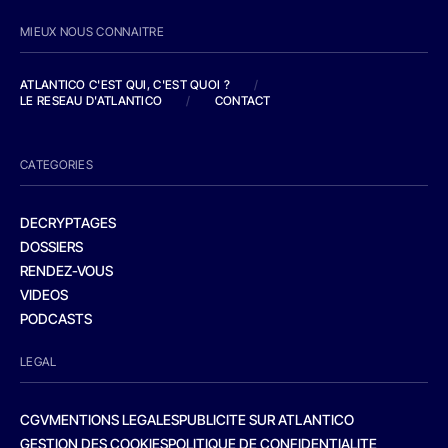
MIEUX NOUS CONNAITRE
ATLANTICO C'EST QUI, C'EST QUOI ?
/
LE RESEAU D'ATLANTICO
/
CONTACT
CATEGORIES
DECRYPTAGES
DOSSIERS
RENDEZ-VOUS
VIDEOS
PODCASTS
LEGAL
CGV
MENTIONS LEGALES
PUBLICITE SUR ATLANTICO
GESTION DES COOKIES
POLITIQUE DE CONFIDENTIALITE