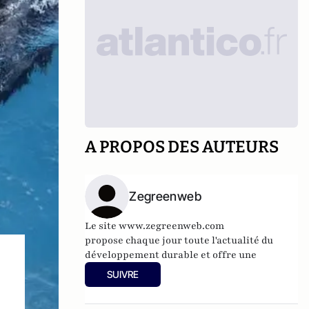
A PROPOS DES AUTEURS
Zegreenweb
Le site
www.zegreenweb.com
propose chaque jour toute l'actualité du
développement durable et offre une
véritable boîte à outil pour un quotidien
SUIVRE
plus soucieux de la planète (écogestes,
recettes de cuisine bio, guide des restos bio,