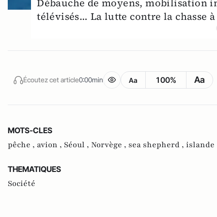
Débauche de moyens, mobilisation in
télévisés… La lutte contre la chasse à
Aa
100%
Écoutez cet article
0:00min
Aa
MOTS-CLES
pêche ,
avion ,
Séoul ,
Norvège ,
sea shepherd ,
islande
THEMATIQUES
Société