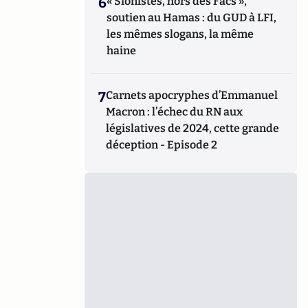
6
« Sionistes, hors des Facs »,
soutien au Hamas : du GUD à LFI,
les mêmes slogans, la même
haine
7
Carnets apocryphes d’Emmanuel
Macron : l’échec du RN aux
législatives de 2024, cette grande
déception - Episode 2