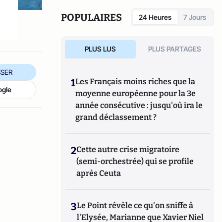
espace emplois verts, covoiturage, éco-
consommation, etc.)
POPULAIRES
24 Heures
7 Jours
PLUS LUS
PLUS PARTAGES
SER
1
Les Français moins riches que la
ogle
moyenne européenne pour la 3e
année consécutive : jusqu'où ira le
grand déclassement ?
2
Cette autre crise migratoire
(semi-orchestrée) qui se profile
après Ceuta
3
Le Point révèle ce qu'on sniffe à
l'Elysée, Marianne que Xavier Niel