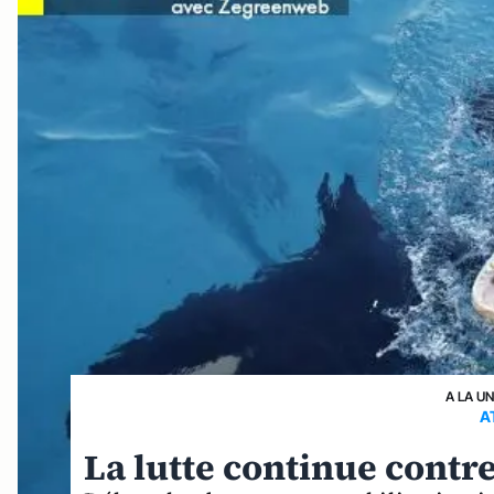
A LA U
A
La lutte continue contre