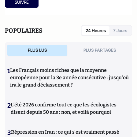
SUIVRE
les vrais enjeux de la candidature d'Ankara
(éditions des
Syrtes) et
Le complexe occidental, petit traité de
déculpabilisation
(éditions du Toucan),
Les vrais ennemis de
l'Occident : du rejet de la Russie à l'islamisation de nos
POPULAIRES
24 Heures
7 Jours
sociétés ouvertes
(Editions du Toucan),
La statégie de
l'intimidation
(Editions de l'Artilleur) ou bien encore
Le
Projet: La stratégie de conquête et d'infiltration des frères
PLUS LUS
PLUS PARTAGES
musulmans en France et dans le monde
(Editions de
L'Artilleur).
1
Les Français moins riches que la moyenne
européenne pour la 3e année consécutive : jusqu'où
ira le grand déclassement ?
2
L’été 2026 confirme tout ce que les écologistes
disent depuis 50 ans : non, et voilà pourquoi
3
Répression en Iran : ce qui s'est vraiment passé