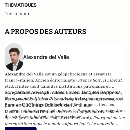
THEMATIQUES
Terrorisme
A PROPOS DES AUTEURS
Alexandre del Valle
Alexandre del Valle
est un géopolitologue et essayiste
franco-italien. Ancien éditorialiste (
France Soir
,
Il Liberal
,
etc.), il intervient dans des institutions patronales et
Son dernier ouvrage, coécrit avec Jacques Soppelsa,
européennes, et est chercheur associé au Cpfa (
Center of
Foreign and Political Affairs
Vers un choc global ? L
). Il a publié plusieurs essais en
, est
a mondialisation dangereuse
France et en Italie sur la faiblesse des démocraties, les
paru en 2023 aux Editions de l'Artilleur.
guerres balkaniques, l'islamisme, la Turquie, la persécution
Il est notamment l'auteur des livres
Comprendre le chaos
des chrétiens, la Syrie et le terrorisme.
syrien
(avec Randa Kassis, L'Artilleur, 2016),
Pourquoi on tue
des chrétiens dans le monde aujourd'hui ? : La nouvelle
christianophobie
(éditions Maxima),
Le dilemme turc : Ou