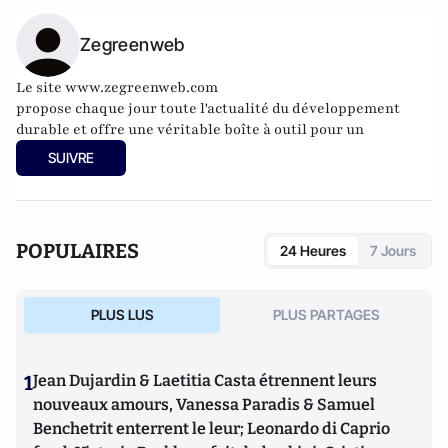
Zegreenweb
Le site
www.zegreenweb.com
propose chaque jour toute l'actualité du développement
durable et offre une véritable boîte à outil pour un
quotidien plus soucieux de la planète (écogestes, recettes de
SUIVRE
cuisine bio, guide des restos bio, espace emplois verts,
covoiturage, éco-consommation, etc.)
POPULAIRES
24 Heures
7 Jours
PLUS LUS
PLUS PARTAGES
1
Jean Dujardin & Laetitia Casta étrennent leurs
nouveaux amours, Vanessa Paradis & Samuel
Benchetrit enterrent le leur; Leonardo di Caprio