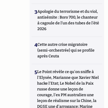
3
Apologie du terrorisme et du viol,
antisémite : Boro 700, le chanteur
à cagoule de l’un des tubes de l’été
2026
4
Cette autre crise migratoire
(semi-orchestrée) qui se profile
après Ceuta
5
Le Point révèle ce qu'on sniffe à
l'Elysée, Marianne que Xavier Niel
hacke l'Etat; Le Nobel de la Paix
russe donne une leçon de
courage, l'ex PM australien une
leçon de réalisme sur la Chine, la
DGSE une d'arrogance; Marine