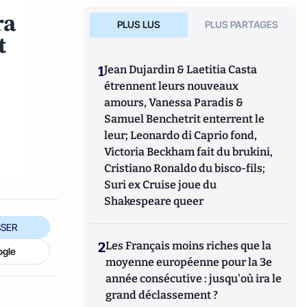
ra
PLUS LUS
PLUS PARTAGES
t
1
Jean Dujardin & Laetitia Casta
étrennent leurs nouveaux
amours, Vanessa Paradis &
Samuel Benchetrit enterrent le
e
leur; Leonardo di Caprio fond,
Victoria Beckham fait du brukini,
Cristiano Ronaldo du bisco-fils;
Suri ex Cruise joue du
Shakespeare queer
SER
2
Les Français moins riches que la
ogle
moyenne européenne pour la 3e
année consécutive : jusqu'où ira le
grand déclassement ?