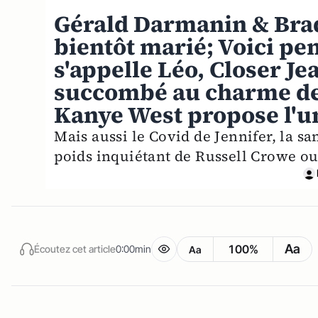
Gérald Darmanin & Brad
bientôt marié; Voici pe
s'appelle Léo, Closer Je
succombé au charme de 
Kanye West propose l'u
Mais aussi le Covid de Jennifer, la s
poids inquiétant de Russell Crowe ou
Aa
100%
Écoutez cet article
0:00min
Aa