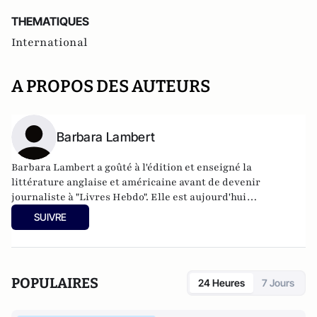
THEMATIQUES
International
A PROPOS DES AUTEURS
Barbara Lambert
Barbara Lambert a goûté à l'édition et enseigné la
littérature anglaise et américaine avant de devenir
journaliste à "Livres Hebdo". Elle est aujourd'hui
responsable des rubriques société/idées d'Atlantico.fr.
SUIVRE
POPULAIRES
24 Heures
7 Jours