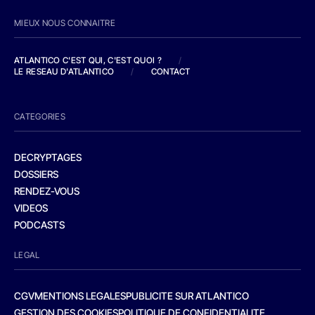
MIEUX NOUS CONNAITRE
ATLANTICO C'EST QUI, C'EST QUOI ?
/
LE RESEAU D'ATLANTICO
/
CONTACT
CATEGORIES
DECRYPTAGES
DOSSIERS
RENDEZ-VOUS
VIDEOS
PODCASTS
LEGAL
CGV
MENTIONS LEGALES
PUBLICITE SUR ATLANTICO
GESTION DES COOKIES
POLITIQUE DE CONFIDENTIALITE