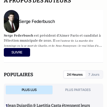
A PROPOS DES AUTEURS
Serge Federbusch
Serge Federbusch
est président d'Aimer Paris et candidat à
l'élection municipale de 2020. Il
est l'auteur de
La marche des
lemmings ou la 2e mort de Charlie
, et de
Nous-Fossoyeurs : le vrai bilan d'un
fatal quinquennat
, chez Plon.
SUIVRE
POPULAIRES
24 Heures
7 Jours
PLUS LUS
PLUS PARTAGES
1
Jean Dujardin & Laetitia Casta étrennent leurs