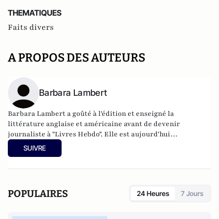
THEMATIQUES
Faits divers
A PROPOS DES AUTEURS
Barbara Lambert
Barbara Lambert a goûté à l'édition et enseigné la
littérature anglaise et américaine avant de devenir
journaliste à "Livres Hebdo". Elle est aujourd'hui
responsable des rubriques société/idées d'Atlantico.fr.
SUIVRE
POPULAIRES
24 Heures
7 Jours