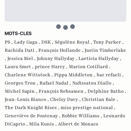
MOTS-CLES
PS ,
Lady Gaga ,
DSK ,
Ségolène Royal ,
Tony Parker ,
Rachida Dati ,
François Hollande ,
Justin Timberlake
,
Jessica Biel ,
Johnny Hallyday ,
Laeticia Hallyday ,
Laura Smet ,
prince Harry ,
Marion Cotillard ,
Charlene Wittstock ,
Pippa Middleton ,
bar refaeli ,
Georges Tron ,
Rafael Nadal ,
Nafissatou Diallo ,
Michel Sapin ,
François Rebsamen ,
Delphine Batho ,
Jean-Louis Bianco ,
Chelsy Davy ,
Christian Bale ,
The Dark Knight Rises ,
miss prestige national ,
Geneviève de Fontenay ,
Robbie Williams ,
Leonardo
DiCaprio ,
Mila Kunis ,
Albert de Monaco