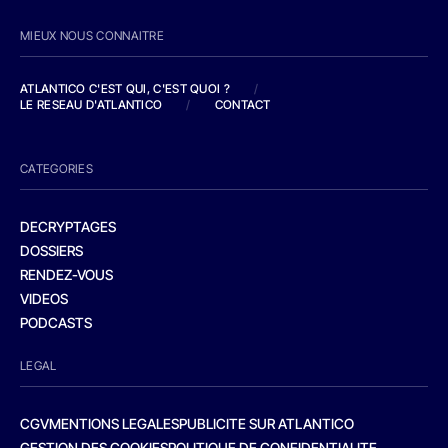
MIEUX NOUS CONNAITRE
ATLANTICO C'EST QUI, C'EST QUOI ?
/
LE RESEAU D'ATLANTICO
/
CONTACT
CATEGORIES
DECRYPTAGES
DOSSIERS
RENDEZ-VOUS
VIDEOS
PODCASTS
LEGAL
CGV
MENTIONS LEGALES
PUBLICITE SUR ATLANTICO
GESTION DES COOKIES
POLITIQUE DE CONFIDENTIALITE