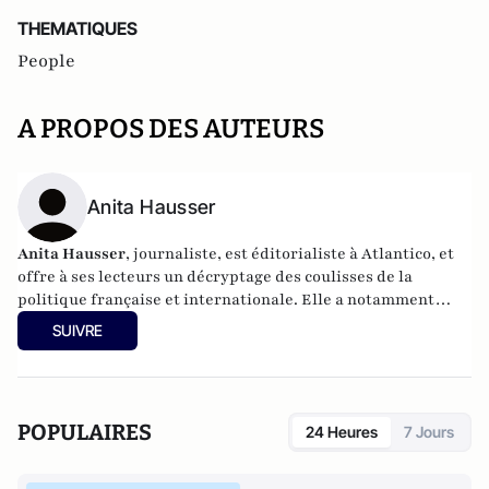
THEMATIQUES
People
A PROPOS DES AUTEURS
Anita Hausser
Anita Hausser
, journaliste, est éditorialiste à Atlantico, et
offre à ses lecteurs un décryptage des coulisses de la
politique française et internationale. Elle a notamment
publié
Sarkozy, itinéraire d'une ambition
(Editions
SUIVRE
l'Archipel, 2003). Elle a également réalisé les documentaires
Femme députée, un homme comme les autres ?
(2014) et
Bruno Le Maire, l'Affranchi
(2015).
POPULAIRES
24 Heures
7 Jours