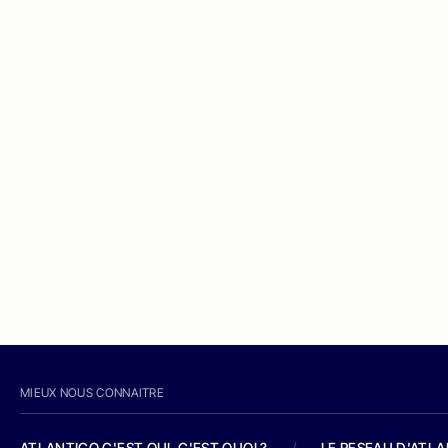
MIEUX NOUS CONNAITRE
ATLANTICO C'EST QUI, C'EST QUOI ?
/
LE RESEAU D'ATL