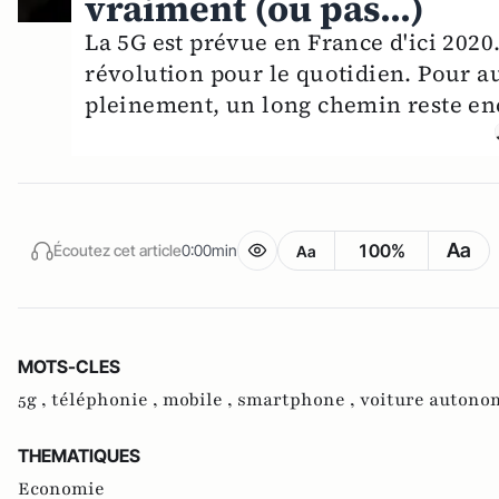
vraiment (ou pas...)
La 5G est prévue en France d'ici 2020
révolution pour le quotidien. Pour au
pleinement, un long chemin reste enc
Aa
100%
Écoutez cet article
0:00min
Aa
MOTS-CLES
5g ,
téléphonie ,
mobile ,
smartphone ,
voiture autono
THEMATIQUES
Economie