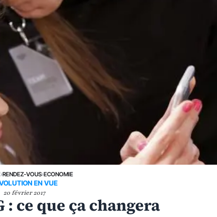
E
›
RENDEZ-VOUS
›
ECONOMIE
VOLUTION EN VUE
20 février 2017
5G : ce que ça changera