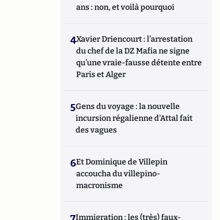
ans : non, et voilà pourquoi
4
Xavier Driencourt : l’arrestation
du chef de la DZ Mafia ne signe
qu’une vraie-fausse détente entre
Paris et Alger
5
Gens du voyage : la nouvelle
incursion régalienne d'Attal fait
des vagues
6
Et Dominique de Villepin
accoucha du villepino-
macronisme
7
Immigration : les (très) faux-