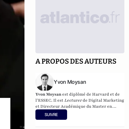
A PROPOS DES AUTEURS
Yvon Moysan
Yvon Moysan
est diplômé de Harvard et de
l’ESSEC. Il est
Lecturer
de Digital Marketing
et Directeur Académique du Master en
Apprentissage Digital Marketing et
SUIVRE
Innovation à l’IESEG School of Management.
Ses travaux de recherche académique