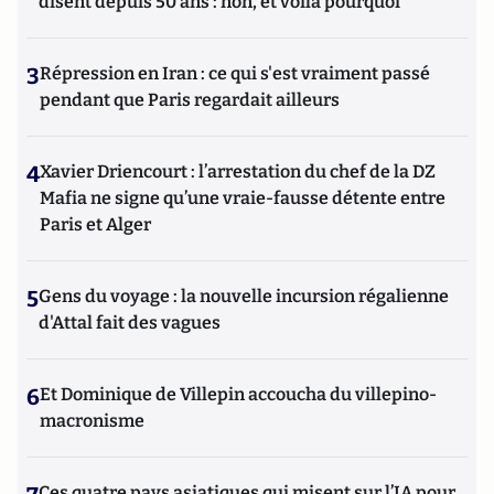
disent depuis 50 ans : non, et voilà pourquoi
3
Répression en Iran : ce qui s'est vraiment passé
pendant que Paris regardait ailleurs
4
Xavier Driencourt : l’arrestation du chef de la DZ
Mafia ne signe qu’une vraie-fausse détente entre
Paris et Alger
5
Gens du voyage : la nouvelle incursion régalienne
d'Attal fait des vagues
6
Et Dominique de Villepin accoucha du villepino-
macronisme
Ces quatre pays asiatiques qui misent sur l’IA pour