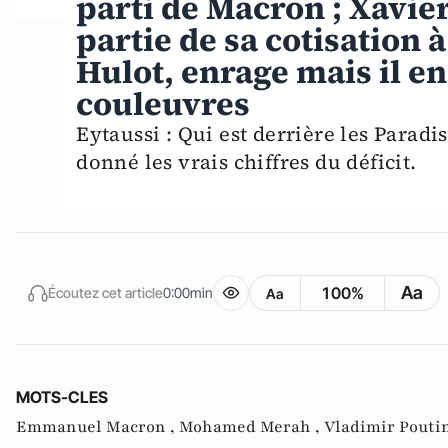
parti de Macron ; Xavie
partie de sa cotisation 
Hulot, enrage mais il en 
couleuvres
Eytaussi : Qui est derrière les Paradi
donné les vrais chiffres du déficit.
Aa
100%
Écoutez cet article
0:00min
Aa
MOTS-CLES
Emmanuel Macron ,
Mohamed Merah ,
Vladimir Pouti