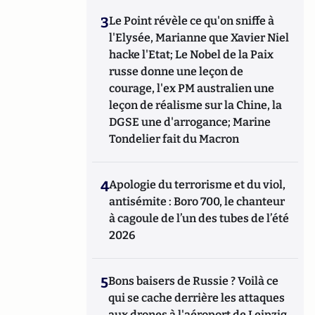
3
Le Point révèle ce qu'on sniffe à
l'Elysée, Marianne que Xavier Niel
hacke l'Etat; Le Nobel de la Paix
russe donne une leçon de
courage, l'ex PM australien une
leçon de réalisme sur la Chine, la
DGSE une d'arrogance; Marine
Tondelier fait du Macron
4
Apologie du terrorisme et du viol,
antisémite : Boro 700, le chanteur
à cagoule de l’un des tubes de l’été
2026
5
Bons baisers de Russie ? Voilà ce
qui se cache derrière les attaques
aux drones à l'aéroport de Leipzig