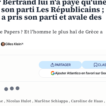
r Bertrand lui n'a payé qu'un
à son parti Les Républicains ;
a pris son parti et avale des
se Papers ? Et l'homme le plus haï de Grèce a
Gilles Klein
PARTAGER
CLAS
Ajouter Atlantico en favori sur Go
ne ,
Nicolas Hulot ,
Marlène Schiappa ,
Caroline de Haas ,