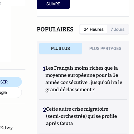
e
Ensuite, responsable de la rubrique
SUIVRE
Multimedia de ELLE, avant d’écrire sur les
médias à Arrêt sur Images et de collaborer
avec Atlantico. Par ailleurs fut blogueur,
avec Le Phare à partir de 2005 sur le site du
POPULAIRES
24 Heures
7 Jours
Monde qui a fermé sa plateforme de blogs.
Revue de presse quotidienne sur Twitter
depuis 2007.
PLUS LUS
PLUS PARTAGES
1
Les Français moins riches que la
moyenne européenne pour la 3e
SER
année consécutive : jusqu'où ira le
grand déclassement ?
ogle
2
Cette autre crise migratoire
(semi-orchestrée) qui se profile
après Ceuta
Edwy