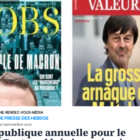
UNE
›
RENDEZ-VOUS
›
MÉDIA
DE PRESSE DES HEBDOS
17 novembre 2017
 publique annuelle pour le