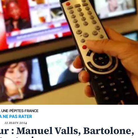
A UNE
›
PÉPITES
›
FRANCE
A NE PAS RATER
12 mars 2014
ur : Manuel Valls, Bartolone,