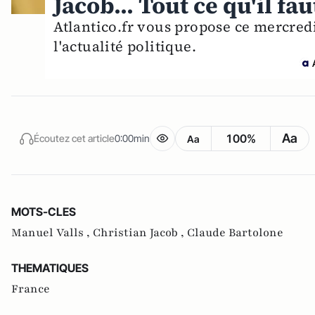
Jacob... Tout ce qu'il fau
Atlantico.fr vous propose ce mercred
l'actualité politique.
Aa
100%
Écoutez cet article
0:00min
Aa
MOTS-CLES
Manuel Valls ,
Christian Jacob ,
Claude Bartolone
THEMATIQUES
France