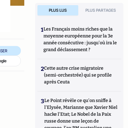
PLUS LUS
PLUS PARTAGES
1
Les Français moins riches que la
moyenne européenne pour la 3e
année consécutive : jusqu'où ira le
grand déclassement ?
SER
ogle
2
Cette autre crise migratoire
(semi-orchestrée) qui se profile
après Ceuta
3
Le Point révèle ce qu'on sniffe à
l'Elysée, Marianne que Xavier Niel
hacke l'Etat; Le Nobel de la Paix
russe donne une leçon de
courage, l'ex PM australien une