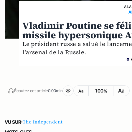
A LA
A
Vladimir Poutine se fél
missile hypersonique 
Le président russe a salué le lancem
l'arsenal de la Russie.
Aa
100%
Écoutez cet article
0:00min
Aa
The Independent
VU SUR: