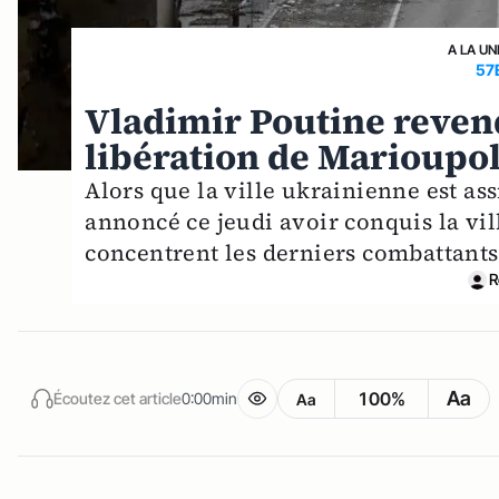
A LA UN
57
Vladimir Poutine revend
libération de Marioupo
Alors que la ville ukrainienne est as
annoncé ce jeudi avoir conquis la vil
concentrent les derniers combattants
R
Aa
100%
Écoutez cet article
0:00min
Aa