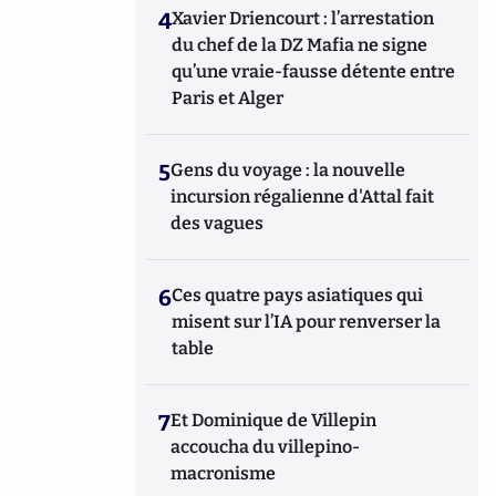
4
Xavier Driencourt : l’arrestation
du chef de la DZ Mafia ne signe
qu’une vraie-fausse détente entre
Paris et Alger
5
Gens du voyage : la nouvelle
incursion régalienne d'Attal fait
des vagues
6
Ces quatre pays asiatiques qui
misent sur l’IA pour renverser la
table
7
Et Dominique de Villepin
accoucha du villepino-
macronisme