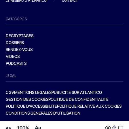
LE RESEAU D'ATLANTICO
/
CONTACT
CATEGORIES
DECRYPTAGES
DOSSIERS
RENDEZ-VOUS
VIDEOS
PODCASTS
LEGAL
CGV
MENTIONS LEGALES
PUBLICITE SUR ATLANTICO
GESTION DES COOKIES
POLITIQUE DE CONFIDENTIALITE
POLITIQUE D’ACCESSIBILITE
POLITIQUE RELATIVE AUX COOKIES
CONDITIONS GENERALES D’UTILISATION
Aa
100%
Aa