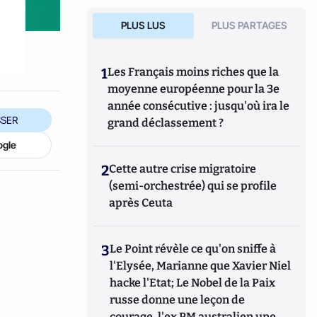
PLUS LUS
PLUS PARTAGES
1
Les Français moins riches que la
moyenne européenne pour la 3e
année consécutive : jusqu'où ira le
SER
grand déclassement ?
ogle
2
Cette autre crise migratoire
(semi-orchestrée) qui se profile
après Ceuta
3
Le Point révèle ce qu'on sniffe à
l'Elysée, Marianne que Xavier Niel
hacke l'Etat; Le Nobel de la Paix
russe donne une leçon de
courage, l'ex PM australien une