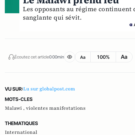
Le Malawi prend feu
Les opposants au régime continuent d
sanglante qui sévit.
Aa
100%
Écoutez cet article
0:00min
Aa
Lu sur globalpost.com
VU SUR:
MOTS-CLES
Malawi ,
violentes manifestations
THEMATIQUES
International