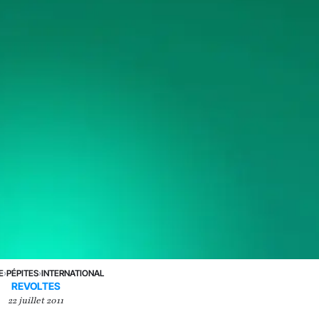
E
›
PÉPITES
›
INTERNATIONAL
REVOLTES
22 juillet 2011