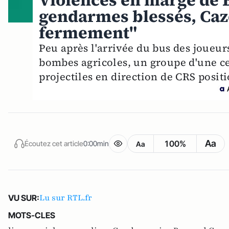
Violences en marge de B
gendarmes blessés, Ca
fermement"
Peu après l'arrivée du bus des joueu
bombes agricoles, un groupe d'une ce
projectiles en direction de CRS positi
Aa
100%
Écoutez cet article
0:00min
Aa
Lu sur RTL.fr
VU SUR:
MOTS-CLES