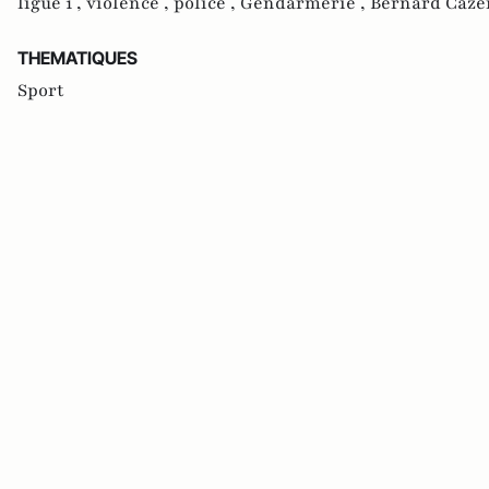
ligue 1 ,
violence ,
police ,
Gendarmerie ,
Bernard Caze
THEMATIQUES
Sport