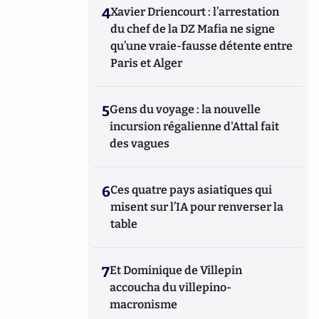
4
Xavier Driencourt : l’arrestation
du chef de la DZ Mafia ne signe
qu’une vraie-fausse détente entre
Paris et Alger
5
Gens du voyage : la nouvelle
incursion régalienne d'Attal fait
des vagues
6
Ces quatre pays asiatiques qui
misent sur l’IA pour renverser la
table
7
Et Dominique de Villepin
accoucha du villepino-
macronisme