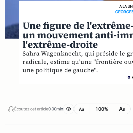
A LA UN
GEORGES
Une figure de l'extrêm
un mouvement anti-imm
l'extrême-droite
Sahra Wagenknecht, qui préside le g
radicale, estime qu'une "frontière ouve
une politique de gauche".
Aa
100%
Écoutez cet article
0:00min
Aa