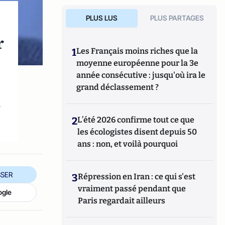
PLUS LUS
PLUS PARTAGES
r
1
Les Français moins riches que la
moyenne européenne pour la 3e
année consécutive : jusqu'où ira le
grand déclassement ?
s
2
L’été 2026 confirme tout ce que
les écologistes disent depuis 50
ans : non, et voilà pourquoi
SER
3
Répression en Iran : ce qui s'est
vraiment passé pendant que
ogle
Paris regardait ailleurs