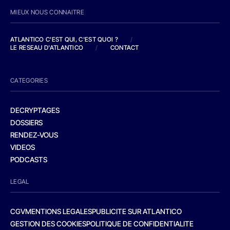
MIEUX NOUS CONNAITRE
ATLANTICO C'EST QUI, C'EST QUOI ?
/
LE RESEAU D'ATLANTICO
/
CONTACT
CATEGORIES
DECRYPTAGES
DOSSIERS
RENDEZ-VOUS
VIDEOS
PODCASTS
LEGAL
CGV
MENTIONS LEGALES
PUBLICITE SUR ATLANTICO
GESTION DES COOKIES
POLITIQUE DE CONFIDENTIALITE