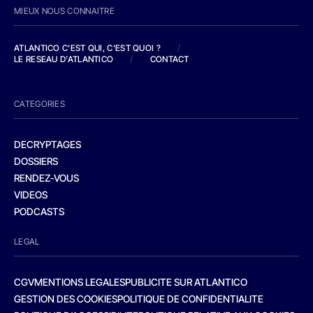
MIEUX NOUS CONNAITRE
ATLANTICO C'EST QUI, C'EST QUOI ?
/
LE RESEAU D'ATLANTICO
/
CONTACT
CATEGORIES
DECRYPTAGES
DOSSIERS
RENDEZ-VOUS
VIDEOS
PODCASTS
LEGAL
CGV
MENTIONS LEGALES
PUBLICITE SUR ATLANTICO
GESTION DES COOKIES
POLITIQUE DE CONFIDENTIALITE