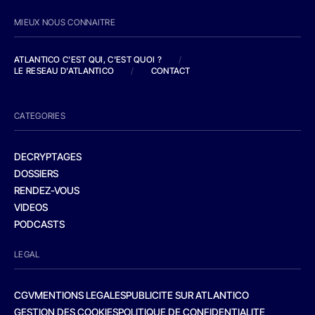
MIEUX NOUS CONNAITRE
ATLANTICO C'EST QUI, C'EST QUOI ?
/
LE RESEAU D'ATLANTICO
/
CONTACT
CATEGORIES
DECRYPTAGES
DOSSIERS
RENDEZ-VOUS
VIDEOS
PODCASTS
LEGAL
CGV
MENTIONS LEGALES
PUBLICITE SUR ATLANTICO
GESTION DES COOKIES
POLITIQUE DE CONFIDENTIALITE