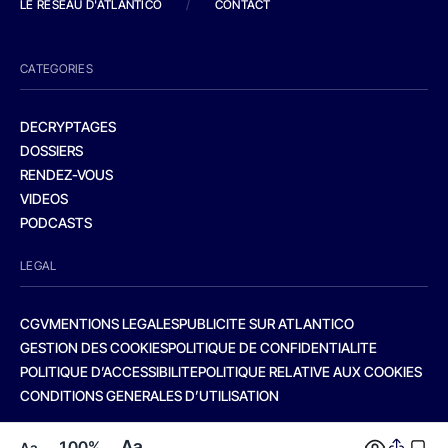
LE RESEAU D'ATLANTICO
/
CONTACT
CATEGORIES
DECRYPTAGES
DOSSIERS
RENDEZ-VOUS
VIDEOS
PODCASTS
LEGAL
CGV
MENTIONS LEGALES
PUBLICITE SUR ATLANTICO
GESTION DES COOKIES
POLITIQUE DE CONFIDENTIALITE
POLITIQUE D’ACCESSIBILITE
POLITIQUE RELATIVE AUX COOKIES
CONDITIONS GENERALES D’UTILISATION
Aa
100%
Aa