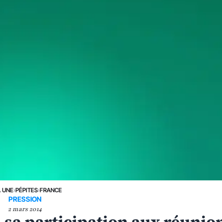
A UNE
›
PÉPITES
›
FRANCE
PRESSION
2 mars 2014