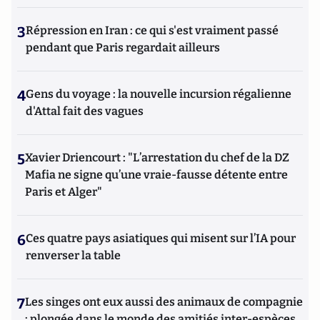
3
Répression en Iran : ce qui s'est vraiment passé
pendant que Paris regardait ailleurs
4
Gens du voyage : la nouvelle incursion régalienne
d'Attal fait des vagues
5
Xavier Driencourt : "L’arrestation du chef de la DZ
Mafia ne signe qu’une vraie-fausse détente entre
Paris et Alger"
6
Ces quatre pays asiatiques qui misent sur l’IA pour
renverser la table
7
Les singes ont eux aussi des animaux de compagnie
: plongée dans le monde des amitiés inter-espèces