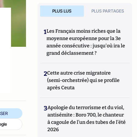
PLUS LUS
PLUS PARTAGES
1
Les Français moins riches que la
moyenne européenne pour la 3e
année consécutive : jusqu'où ira le
grand déclassement ?
2
Cette autre crise migratoire
(semi-orchestrée) qui se profile
après Ceuta
3
Apologie du terrorisme et du viol,
SER
antisémite : Boro 700, le chanteur
à cagoule de l’un des tubes de l’été
ogle
2026