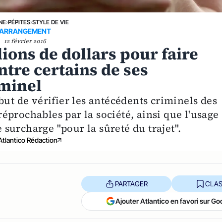
NE
›
PÉPITES
›
STYLE DE VIE
ARRANGEMENT
12 février 2016
ions de dollars pour faire
ntre certains de ses
iminel
but de vérifier les antécédents criminels des
prochables par la société, ainsi que l'usage
e surcharge "pour la sûreté du trajet".
Atlantico Rédaction
PARTAGER
CLAS
Ajouter Atlantico en favori sur Go