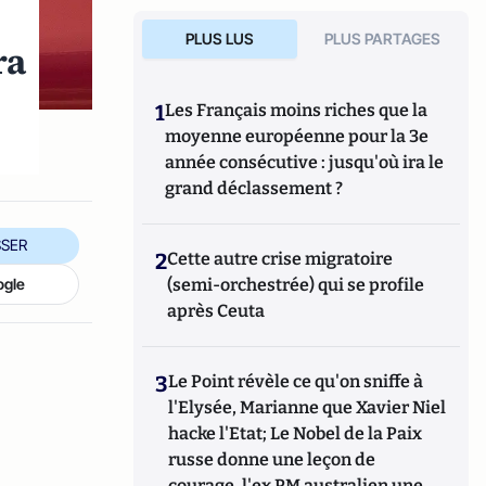
PLUS LUS
PLUS PARTAGES
ra
1
Les Français moins riches que la
moyenne européenne pour la 3e
année consécutive : jusqu'où ira le
grand déclassement ?
SER
2
Cette autre crise migratoire
ogle
(semi-orchestrée) qui se profile
après Ceuta
3
Le Point révèle ce qu'on sniffe à
l'Elysée, Marianne que Xavier Niel
hacke l'Etat; Le Nobel de la Paix
russe donne une leçon de
courage, l'ex PM australien une