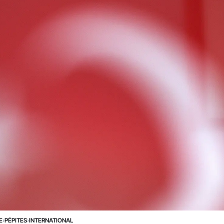
E
›
PÉPITES
›
INTERNATIONAL