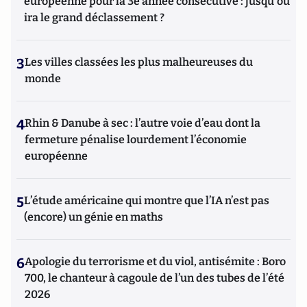
européenne pour la 3e année consécutive : jusqu'où
ira le grand déclassement ?
3
Les villes classées les plus malheureuses du
monde
4
Rhin & Danube à sec : l’autre voie d’eau dont la
fermeture pénalise lourdement l’économie
européenne
5
L’étude américaine qui montre que l’IA n’est pas
(encore) un génie en maths
6
Apologie du terrorisme et du viol, antisémite : Boro
700, le chanteur à cagoule de l’un des tubes de l’été
2026