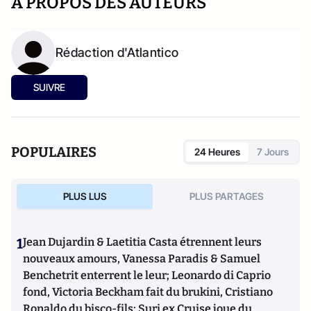
A PROPOS DES AUTEURS
Rédaction d'Atlantico
SUIVRE
POPULAIRES
24 Heures
7 Jours
PLUS LUS
PLUS PARTAGES
1
Jean Dujardin & Laetitia Casta étrennent leurs
nouveaux amours, Vanessa Paradis & Samuel
Benchetrit enterrent le leur; Leonardo di Caprio
fond, Victoria Beckham fait du brukini, Cristiano
Ronaldo du bisco-fils; Suri ex Cruise joue du