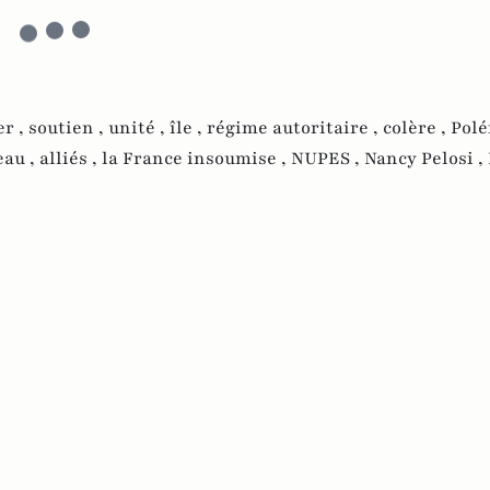
er ,
soutien ,
unité ,
île ,
régime autoritaire ,
colère ,
Polé
eau ,
alliés ,
la France insoumise ,
NUPES ,
Nancy Pelosi ,