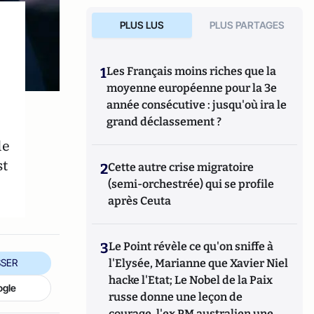
PLUS LUS
PLUS PARTAGES
1
Les Français moins riches que la
moyenne européenne pour la 3e
année consécutive : jusqu'où ira le
grand déclassement ?
le
st
2
Cette autre crise migratoire
(semi-orchestrée) qui se profile
après Ceuta
3
Le Point révèle ce qu'on sniffe à
SER
l'Elysée, Marianne que Xavier Niel
hacke l'Etat; Le Nobel de la Paix
ogle
russe donne une leçon de
courage, l'ex PM australien une