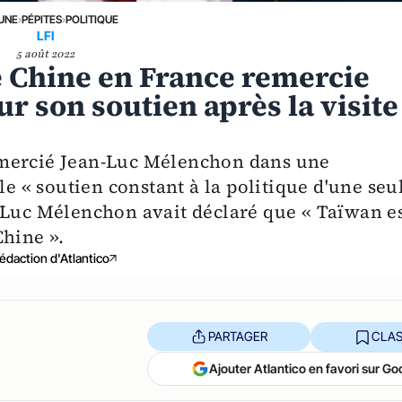
 UNE
›
PÉPITES
›
POLITIQUE
LFI
5 août 2022
e Chine en France remercie
 son soutien après la visite
emercié Jean-Luc Mélenchon dans une
le « soutien constant à la politique d'une seu
-Luc Mélenchon avait déclaré que « Taïwan e
Chine ».
édaction d'Atlantico
PARTAGER
CLAS
Ajouter Atlantico en favori sur Go