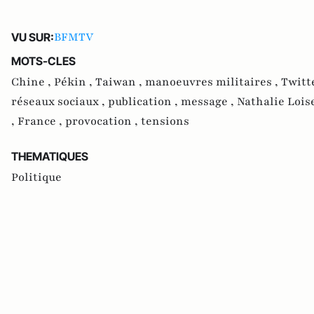
BFMTV
VU SUR:
MOTS-CLES
Chine ,
Pékin ,
Taiwan ,
manoeuvres militaires ,
Twitt
réseaux sociaux ,
publication ,
message ,
Nathalie Lois
,
France ,
provocation ,
tensions
THEMATIQUES
Politique