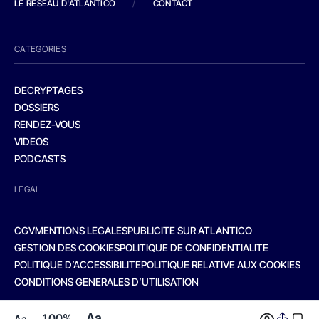
LE RESEAU D'ATLANTICO
/
CONTACT
CATEGORIES
DECRYPTAGES
DOSSIERS
RENDEZ-VOUS
VIDEOS
PODCASTS
LEGAL
CGV
MENTIONS LEGALES
PUBLICITE SUR ATLANTICO
GESTION DES COOKIES
POLITIQUE DE CONFIDENTIALITE
POLITIQUE D’ACCESSIBILITE
POLITIQUE RELATIVE AUX COOKIES
CONDITIONS GENERALES D’UTILISATION
Aa
100%
Aa