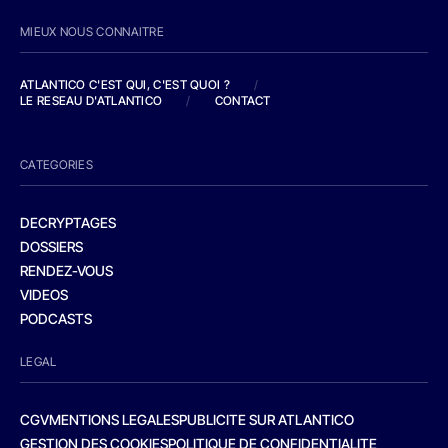
MIEUX NOUS CONNAITRE
ATLANTICO C'EST QUI, C'EST QUOI ?
/
LE RESEAU D'ATLANTICO
/
CONTACT
CATEGORIES
DECRYPTAGES
DOSSIERS
RENDEZ-VOUS
VIDEOS
PODCASTS
LEGAL
CGV
MENTIONS LEGALES
PUBLICITE SUR ATLANTICO
GESTION DES COOKIES
POLITIQUE DE CONFIDENTIALITE