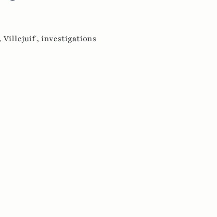
,
Villejuif ,
investigations