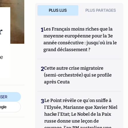
PLUS LUS
PLUS PARTAGES
r
1
Les Français moins riches que la
moyenne européenne pour la 3e
année consécutive : jusqu'où ira le
5
grand déclassement ?
se
2
Cette autre crise migratoire
(semi-orchestrée) qui se profile
après Ceuta
SER
3
Le Point révèle ce qu'on sniffe à
ogle
l'Elysée, Marianne que Xavier Niel
hacke l'Etat; Le Nobel de la Paix
russe donne une leçon de
courage, l'ex PM australien une