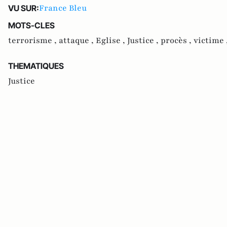
France Bleu
VU SUR:
MOTS-CLES
terrorisme ,
attaque ,
Eglise ,
Justice ,
procès ,
victime 
THEMATIQUES
Justice