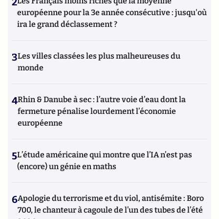
2
Les Français moins riches que la moyenne
européenne pour la 3e année consécutive : jusqu'où
ira le grand déclassement ?
3
Les villes classées les plus malheureuses du
monde
4
Rhin & Danube à sec : l’autre voie d’eau dont la
fermeture pénalise lourdement l’économie
européenne
5
L’étude américaine qui montre que l’IA n’est pas
(encore) un génie en maths
6
Apologie du terrorisme et du viol, antisémite : Boro
700, le chanteur à cagoule de l’un des tubes de l’été